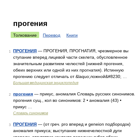
прогения
Толкование
Перевод
Книги
ПРОГЕНИЯ
— ПРОГЕНИЯ, ПРОГНАТИЯ, чрезмерное вы
1
ступание вперед лицевой части скелета, обусловленное
значительным развитием челюстей (нижней прогения,
обеих верхних или одной из них прогнатия). Истинную
прогению следует отличать от &laquo;ложной&#8230; …
Большая медицинская энциклопедия
прогения
— прикус, аномалия Словарь русских синонимов.
2
прогения сущ., кол во синонимов: 2 • аномалия (43) •
прикус …
Словарь синонимов
ПРОГЕНИЯ
— (от греч. pro вперед и geneion подбородок)
3
аномалия прикуса; выступание нижнечелюстной дуги