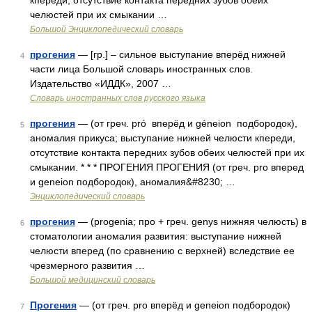
кпереди, отсутствие контакта передних зубов обеих
челюстей при их смыкании …
Большой Энциклопедический словарь
прогения
— [гр.] – сильное выступание вперёд нижней
4
части лица Большой словарь иностранных слов.
Издательство «ИДДК», 2007 …
Словарь иностранных слов русского языка
прогения
— (от греч. pró вперёд и géneion подбородок),
5
аномалия прикуса; выступание нижней челюсти кпереди,
отсутствие контакта передних зубов обеих челюстей при их
смыкании. * * * ПРОГЕНИЯ ПРОГЕНИЯ (от греч. pro вперед
и geneion подбородок), аномалия&#8230; …
Энциклопедический словарь
прогения
— (progenia; про + греч. genys нижняя челюсть) в
6
стоматологии аномалия развития: выступание нижней
челюсти вперед (по сравнению с верхней) вследствие ее
чрезмерного развития …
Большой медицинский словарь
Прогения
— (от греч. pro вперёд и geneion подбородок)
7