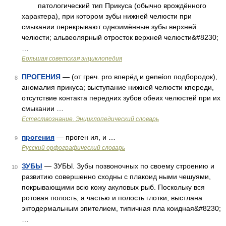
патологический тип Прикуса (обычно врождённого
характера), при котором зубы нижней челюсти при
смыкании перекрывают одноимённые зубы верхней
челюсти; альвеолярный отросток верхней челюсти&#8230;
…
Большая советская энциклопедия
ПРОГЕНИЯ
— (от греч. рro вперёд и geneion подбородок),
8
аномалия прикуса; выступание нижней челюсти кпереди,
отсутствие контакта передних зубов обеих челюстей при их
смыкании …
Естествознание. Энциклопедический словарь
прогения
— проген ия, и …
9
Русский орфографический словарь
ЗУБЫ
— ЗУБЫ. Зубы позвоночных по своему строению и
10
развитию совершенно сходны с плакоид ными чешуями,
покрывающими всю кожу акуловых рыб. Поскольку вся
ротовая полость, а частью и полость глотки, выстлана
эктодермальным эпителием, типичная пла коидная&#8230;
…